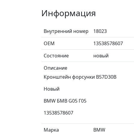
Информация
Внутренний номер
18023
ОЕМ
13538578607
Состояние
новый
Описание
Кронштейн форсунки B57D30B
Новый
BMW БМВ G05 Г05
13538578607
Марка
BMW