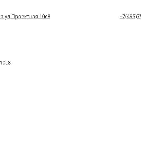
а ул.Проектная 10с8
+7(495)7
10с8