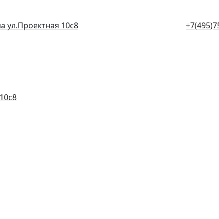
а ул.Проектная 10с8
+7(495)7
10с8