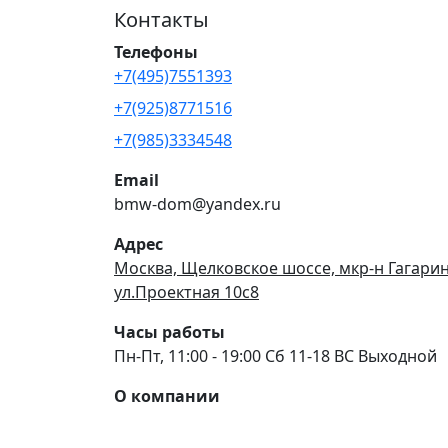
Контакты
Телефоны
+7(495)7551393
+7(925)8771516
+7(985)3334548
Email
bmw-dom@yandex.ru
Адрес
Москва, Щелковское шоссе, мкр-н Гагари
ул.Проектная 10с8
Часы работы
Пн-Пт, 11:00 - 19:00 Сб 11-18 ВС Выходной
О компании