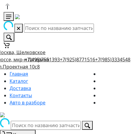
осква, Щелковское
оссе, мкр-н Гагарина
+7(495)7551393
+7(925)8771516
+7(985)3334548
л.Проектная 10с8
Главная
Каталог
Доставка
Контакты
Авто в разборе