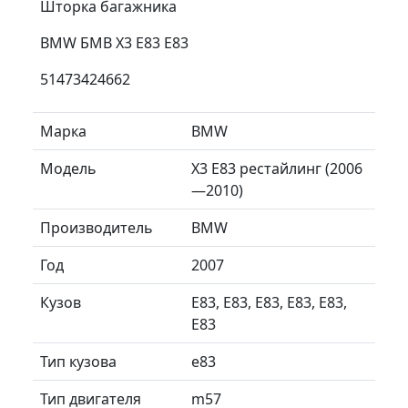
Шторка багажника
BMW БМВ X3 E83 Е83
51473424662
Марка
BMW
Модель
X3 E83 рестайлинг (2006
—2010)
Производитель
BMW
Год
2007
Кузов
E83, E83, E83, E83, E83,
E83
Тип кузова
e83
Тип двигателя
m57