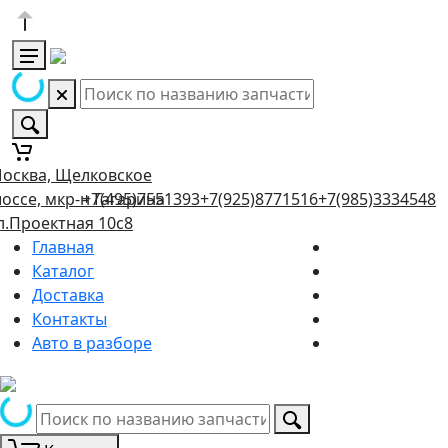
осква, Щелковское
оссе, мкр-н Гагарина
+7(495)7551393
+7(925)8771516
+7(985)3334548
л.Проектная 10с8
Главная
Каталог
Доставка
Контакты
Авто в разборе