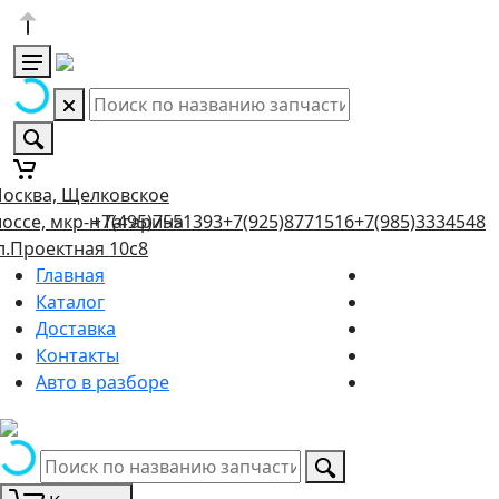
осква, Щелковское
оссе, мкр-н Гагарина
+7(495)7551393
+7(925)8771516
+7(985)3334548
л.Проектная 10с8
Главная
Каталог
Доставка
Контакты
Авто в разборе