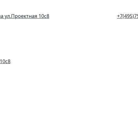
а ул.Проектная 10с8
+7(495)7
10с8