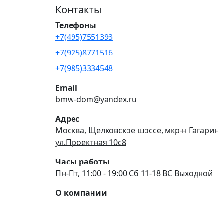
Контакты
Телефоны
+7(495)7551393
+7(925)8771516
+7(985)3334548
Email
bmw-dom@yandex.ru
Адрес
Москва, Щелковское шоссе, мкр-н Гагари
ул.Проектная 10с8
Часы работы
Пн-Пт, 11:00 - 19:00 Сб 11-18 ВС Выходной
О компании