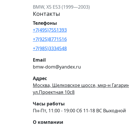
BMW, X5 E53 (1999—2003)
Контакты
Телефоны
+7(495)7551393
+7(925)8771516
+7(985)3334548
Email
bmw-dom@yandex.ru
Адрес
Москва, Щелковское шоссе, мкр-н Гагари
ул.Проектная 10с8
Часы работы
Пн-Пт, 11:00 - 19:00 Сб 11-18 ВС Выходной
О компании