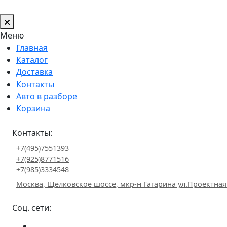
Меню
Главная
Каталог
Доставка
Контакты
Авто в разборе
Корзина
Контакты:
+7(495)7551393
+7(925)8771516
+7(985)3334548
Москва, Щелковское шоссе, мкр-н Гагарина ул.Проектная
Соц. сети: