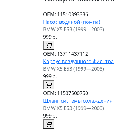
ОЕМ:
11510393336
Насос водяной (помпа)
BMW X5 E53 (1999—2003)
999
р.
ОЕМ:
13711437112
Корпус воздушного фильтра
BMW X5 E53 (1999—2003)
999
р.
ОЕМ:
11537500750
Шланг системы охлаждения
BMW X5 E53 (1999—2003)
999
р.