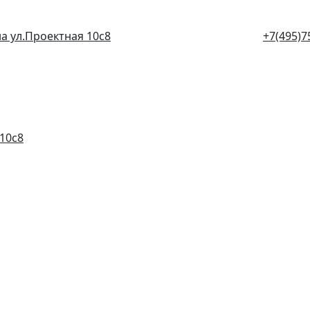
а ул.Проектная 10с8
+7(495)7
10с8