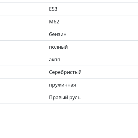
E53
M62
бензин
полный
акпп
Cеребристый
пружинная
Правый руль